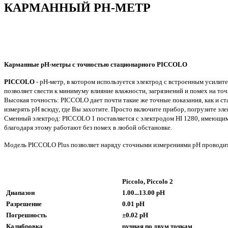
КАРМАННЫЙ PH-МЕТР
Карманные рН-метры с точностью стационарного PICCOLO
PICCOLO
- рН-метр, в котором используется электрод с встроенным усилител
позволяет свести к минимуму влияние влажности, загрязнений и помех на то
Высокая точность: PICCOLO дает почти такие же точные показания, как и ст
измерять рН всюду, где Вы захотите. Просто включите прибор, погрузите эл
Сменный электрод: PICCOLO 1 поставляется с электродом HI 1280, имеющим
благодаря этому работают без помех в любой обстановке.
Модель PICCOLO Plus позволяет наряду сточными измерениями рН проводить
Piccolo, Piccolo 2
Диапазон
1.00...13.00 pH
Разрешение
0.01 pH
Погрешность
±0.02 pH
Калибровка
ручная по двум точкам