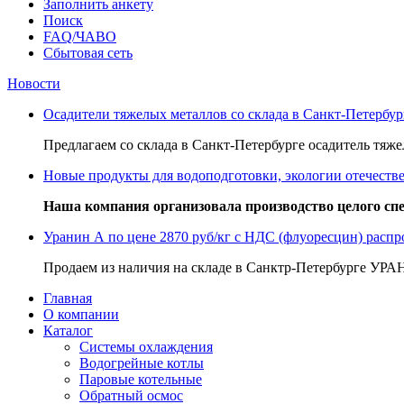
Заполнить анкету
Поиск
FAQ/ЧАВО
Сбытовая сеть
Новости
Осадители тяжелых металлов со склада в Санкт-Петербур
Предлагаем со склада в Санкт-Петербурге осадитель тяж
Новые продукты для водоподготовки, экологии отечеств
Наша компания организовала производство целого с
Уранин А по цене 2870 руб/кг с НДС (флуоресцин) распр
Продаем из наличия на складе в Санктр-Петербурге УРАН
Главная
О компании
Каталог
Системы охлаждения
Водогрейные котлы
Паровые котельные
Обратный осмос