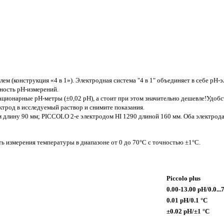
ем (конструкция «4 в 1»). Электродная система "4 в 1" объединяет в себе рН-э
чность рН-измерений.
ационарные рН-метры (±0,02 рН), а стоит при этом значительно дешевле!Удоб
ектрод в исследуемый раствор и снимите показания.
 длину 90 мм; PICCOLO 2-е электродом HI 1290 длиной 160 мм. Оба электро
 измерения температуры в диапазоне от 0 до 70°С с точностью ±1°С.
Piccolo plus
0.00-13.00 рН/0.0...
0.01 pH/0.1 °С
±0.02 pH/±1 °С