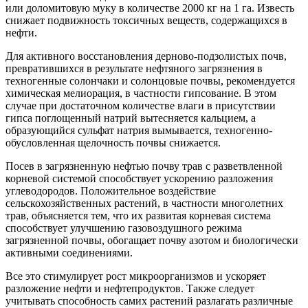
или доломитовую муку в количестве 2000 кг на 1 га. Известь
снижает подвижность токсичных веществ, содержащихся в
нефти.
Для активного восстановления дерново-подзолистых почв,
превратившихся в результате нефтяного загрязнения в
техногенные солончаки и солонцовые почвы, рекомендуется
химическая мелиорация, в частности гипсование. В этом
случае при достаточном количестве влаги в присутствии
гипса поглощенный натрий вытесняется кальцием, а
образующийся сульфат натрия вымывается, техногенно-
обусловленная щелочность почвы снижается.
Посев в загрязненную нефтью почву трав с разветвленной
корневой системой способствует ускорению разложения
углеводородов. Положительное воздействие
сельскохозяйственных растений, в частности многолетних
трав, объясняется тем, что их развитая корневая система
способствует улучшению газовоздушного режима
загрязненной почвы, обогащает почву азотом и биологически
активными соединениями.
Все это стимулирует рост микроорганизмов и ускоряет
разложение нефти и нефтепродуктов. Также следует
учитывать способность самих растений разлагать различные