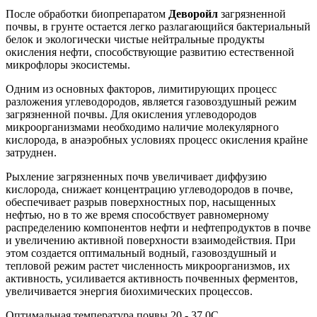
После обработки биопрепаратом
Деворойл
загрязненной
почвы, в грунте остается легко разлагающийся бактериальный
белок и экологически чистые нейтральные продукты
окисления нефти, способствующие развитию естественной
микрофлоры экосистемы.
Одним из основных факторов, лимитирующих процесс
разложения углеводородов, является газовоздушный режим
загрязненной почвы. Для окисления углеводородов
микроорганизмами необходимо наличие молекулярного
кислорода, в анаэробных условиях процесс окисления крайне
затруднен.
Рыхление загрязненных почв увеличивает диффузию
кислорода, снижает концентрацию углеводородов в почве,
обеспечивает разрыв поверхностных пор, насыщенных
нефтью, но в то же время способствует равномерному
распределению компонентов нефти и нефтепродуктов в почве
и увеличению активной поверхности взаимодействия. При
этом создается оптимальный водный, газовоздушный и
тепловой режим растет численность микроорганизмов, их
активность, усиливается активность почвенных ферментов,
увеличивается энергия биохимических процессов.
Оптимальная температура почвы 20 - 37 0С.