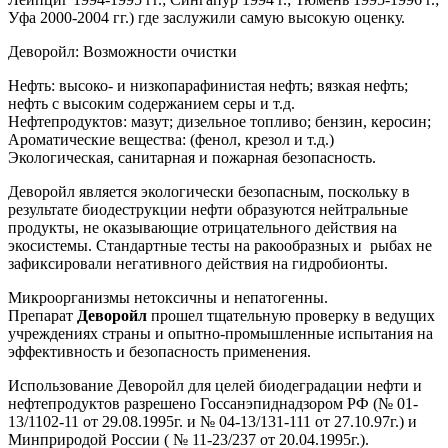
Уфа 2000-2004 гг.) где заслужили самую высокую оценку.
Деворойл: Возможности очистки
Нефть: высоко- и низкопарафинистая нефть; вязкая нефть;
нефть с высоким содержанием серы и т.д.
Нефтепродуктов: мазут; дизельное топливо; бензин, керосин;
Ароматические вещества: (фенол, крезол и т.д.)
Экологическая, санитарная и пожарная безопасность.
Деворойл является экологически безопасным, поскольку в
результате биодеструкции нефти образуются нейтральные
продукты, не оказывающие отрицательного действия на
экосистемы. Стандартные тесты на ракообразных и рыбах не
зафиксировали негативного действия на гидробионты.
Микроорганизмы нетоксичны и непатогенны.
Препарат
Деворойл
прошел тщательную проверку в ведущих
учреждениях страны и опытно-промышленные испытания на
эффективность и безопасность применения.
Использование Деворойл для целей биодеградации нефти и
нефтепродуктов разрешено Госсанэпиднадзором РФ (№ 01-
13/1102-11 от 29.08.1995г. и № 04-13/131-111 от 27.10.97г.) и
Минприродой России ( № 11-23/237 от 20.04.1995г.).