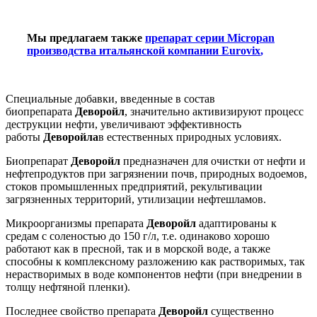
Мы предлагаем также
препарат серии Micropan
производства итальянской компании Eurovix
,
Специальные добавки, введенные в состав
биопрепарата
Деворойл
, значительно активизируют процесс
деструкции нефти, увеличивают эффективность
работы
Деворойла
в естественных природных условиях.
Биопрепарат
Деворойл
предназначен для очистки от нефти и
нефтепродуктов при загрязнении почв, природных водоемов,
стоков промышленных предприятий, рекультивации
загрязненных территорий, утилизации нефтешламов.
Микроорганизмы препарата
Деворойл
адаптированы к
средам с соленостью до 150 г/л, т.е. одинаково хорошо
работают как в пресной, так и в морской воде, а также
способны к комплексному разложению как растворимых, так
нерастворимых в воде компонентов нефти (при внедрении в
толщу нефтяной пленки).
Последнее свойство препарата
Деворойл
существенно