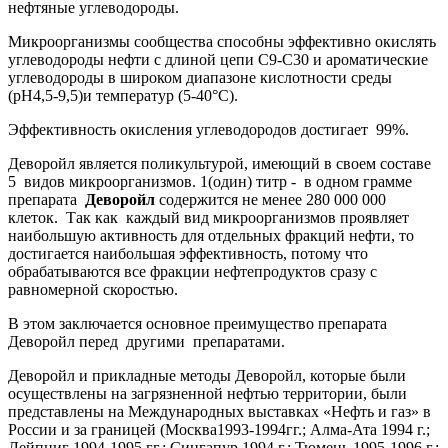
нефтяные углеводороды.
Микроорганизмы сообщества способны эффективно окислять
углеводороды нефти с длиной цепи С9-С30 и ароматические
углеводороды в широком диапазоне кислотности среды
(pH4,5-9,5)и температур (5-40°С).
Эффективность окисления углеводородов достигает 99%.
Деворойл является поликультурой, имеющий в своем составе
5 видов микроорганизмов. 1(один) титр - в одном грамме
препарата
Деворойл
содержится не менее 280 000 000
клеток. Так как каждый вид микроорганизмов проявляет
наибольшую активность для отдельных фракций нефти, то
достигается наибольшая эффективность, потому что
обрабатываются все фракции нефтепродуктов сразу с
равномерной скоростью.
В этом заключается основное преимущество препарата
Деворойл перед другими препаратами.
Деворойл и прикладные методы Деворойл, которые были
осуществлены на загрязненной нефтью территории, были
представлены на Международных выставках «Нефть и газ» в
России и за границей (Москва1993-1994гг.; Алма-Ата 1994 г.;
Лейпциг 1994-1995 гг.; Сингапур 1994 г.; Тюмень 1995-1996 г.;