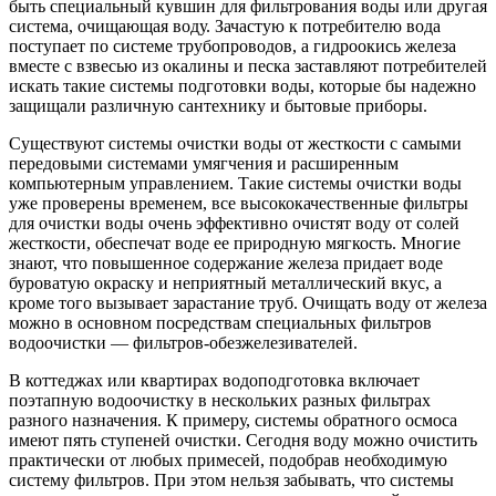
быть специальный кувшин для фильтрования воды или другая
система, очищающая воду. Зачастую к потребителю вода
поступает по системе трубопроводов, а гидроокись железа
вместе с взвесью из окалины и песка заставляют потребителей
искать такие системы подготовки воды, которые бы надежно
защищали различную сантехнику и бытовые приборы.
Существуют системы очистки воды от жесткости с самыми
передовыми системами умягчения и расширенным
компьютерным управлением. Такие системы очистки воды
уже проверены временем, все высококачественные фильтры
для очистки воды очень эффективно очистят воду от солей
жесткости, обеспечат воде ее природную мягкость. Многие
знают, что повышенное содержание железа придает воде
буроватую окраску и неприятный металлический вкус, а
кроме того вызывает зарастание труб. Очищать воду от железа
можно в основном посредствам специальных фильтров
водоочистки — фильтров-обезжелезивателей.
В коттеджах или квартирах водоподготовка включает
поэтапную водоочистку в нескольких разных фильтрах
разного назначения. К примеру, системы обратного осмоса
имеют пять ступеней очистки. Сегодня воду можно очистить
практически от любых примесей, подобрав необходимую
систему фильтров. При этом нельзя забывать, что системы