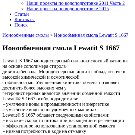
Наши проекты по водоподготовке 2011 Часть 2
Наши проекты по водоподготовке 2015
Статьи
Контакты
Поиск
Ионообменные смолы
>
Ионообменная смола Lewatit S 1667
Ионообменная смола Lewatit S 1667
Lewatit S 1667 монодисперсный сильнокислотный катионит
на основе сополимера стирола-
дивинилбензола. Монодисперсные иониты обладают очень
высокой химической и осмотической
стабильностью. Улучшенная кинетика обмена позволяет
достигать более высоких чем у
гетеродисперсных аналогов значений обменной емкости
Lewatit® S 1667 особо подходит для:
» умягчение воды в промышленности и энергетике
» умягчение воды в посудомоечных машинах
Lewatit® S 1667 обладает следующими свойствами:
» высокие скорости потока при насыщении и регенерации
» эффективное использование установленной емкости
» низкая потребность в воде на отмывку