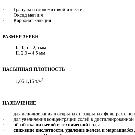
·
Гранулы из доломитовой извести
·
Оксид магния
·
Карбонат кальция
РАЗМЕР ЗЕРЕН
I
. 0,5 – 2,5 мм
II
. 2,0 – 4,5 мм
НАСЫПНАЯ ПЛОТНОСТЬ
3
1,05-1,15 т/м
НАЗНАЧЕНИЕ
·
для использования в открытых и закрытых фильтрах с не
·
для увеличения концентрации солей в дистиллированной 
·
обработка
питьевой и технической
воды
·
снижение кислотности, удаление железа и марганца
без