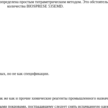
а простым титраметрическим методом. Это обстоятельство
го количества BIOSPRESE 535EMD.
ых, но не как спецификации.
к же как и прочие химические реагенты промышленного назнач
ми покровами, пострадавшему следует снять испачканную одеж