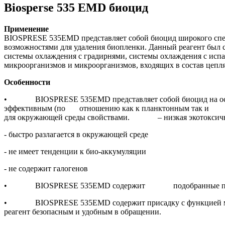
Biosperse 535 EMD биоцид
Применение
BIOSPRESE 535EMD представляет собой биоцид широкого с
возможностями для удаления биопленки. Данный реагент 
системы охлаждения с градирнями, системы охлаждения с и
микроорганизмов и микроорганизмов, входящих в состав цеп
Особенности
• BIOSPRESE 535EMD представляет собой биоцид на основ
эффективным (по отношению как к планктонным так и к
для окружающей среды свойствами. – низкая экотоксично
- быстро разлагается в окружающей среде
- не имеет тенденции к био-аккумуляции
- не содержит галогенов
• BIOSPRESE 535EMD содержит подобранные поверхно
• BIOSPRESE 535EMD содержит присадку с функцией маскир
реагент безопасным и удобным в обращении.