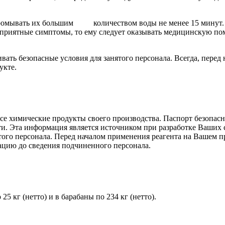
т промывать их большим количеством воды не менее 15 минут.
еприятные симптомы, то ему следует оказывать медицинскую п
 безопасные условия для занятого персонала. Всегда, перед н
укте.
все химические продукты своего производства. Паспорт безопа
сти. Эта информация является источником при разработке Ваши
ятого персонала. Перед началом применения реагента на Вашем 
цию до сведения подчиненного персонала.
кг (нетто) и в барабаны по 234 кг (нетто).