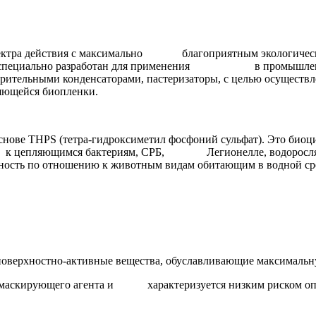
пектра действия с максимально благоприятным экологическ
был специально разработан для применения в промышленны
спарительными конденсаторами, пастеризаторы, с целью осу
ляющейся биопленки.
е THPS (тетра-гидроксиметил фосфоний сульфат). Это биоц
 цепляющимся бактериям, СРБ, Легионелле, водорослям и
сть по отношению к животным видам обитающим в водной ср
стно-активные вещества, обуславливающие максимальн
ующего агента и характеризуется низким риском опасного 