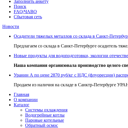
Заполнить анкету
Поиск
FAQ/ЧАВО
Сбытовая сеть
Новости
Осадители тяжелых металлов со склада в Санкт-Петербур
Предлагаем со склада в Санкт-Петербурге осадитель тяж
Новые продукты для водоподготовки, экологии отечеств
Наша компания организовала производство целого с
Уранин А по цене 2870 руб/кг с НДС (флуоресцин) распр
Продаем из наличия на складе в Санктр-Петербурге УРАН
Главная
О компании
Каталог
Системы охлаждения
Водогрейные котлы
Паровые котельные
Обратный осмос