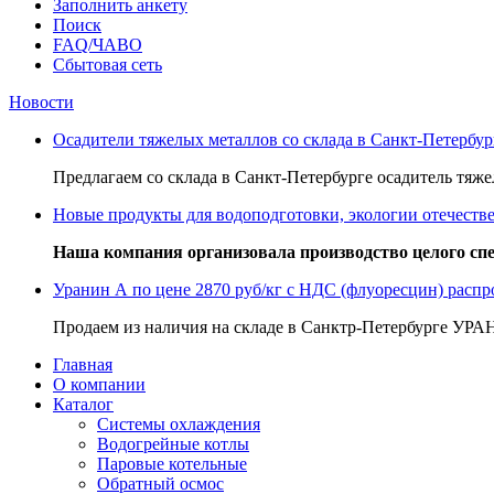
Заполнить анкету
Поиск
FAQ/ЧАВО
Сбытовая сеть
Новости
Осадители тяжелых металлов со склада в Санкт-Петербур
Предлагаем со склада в Санкт-Петербурге осадитель тяж
Новые продукты для водоподготовки, экологии отечеств
Наша компания организовала производство целого с
Уранин А по цене 2870 руб/кг с НДС (флуоресцин) распр
Продаем из наличия на складе в Санктр-Петербурге УРАН
Главная
О компании
Каталог
Системы охлаждения
Водогрейные котлы
Паровые котельные
Обратный осмос