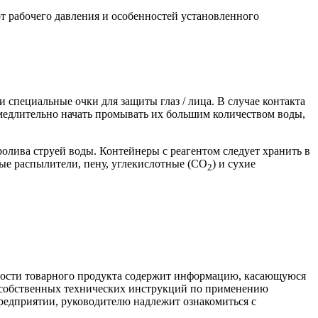
от рабочего давления и особенностей установленного
и специальные очки для защиты глаз / лица. В случае контакта
замедлительно начать промывать их большим количеством воды,
ролива струей воды. Контейнеры с реагентом следует хранить в
ные распылители, пену, углекислотные (CO
) и сухие
2
сности товарного продукта содержит информацию, касающуюся
х собственных технических инструкций по применению
предприятии, руководителю надлежит ознакомиться с