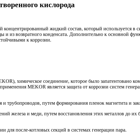
творенного кислорода
 концентрированный жидкий состав, который используется в си
оды и из возвратного конденсата. Дополнительно к основной фу
стойчивыми к коррозии.
EKOR), химическое соединение, которое было запатентовано к
 применения MEKOR является защита от коррозии систем генер
трубопроводов, путем формирования пленок магнетита и зак
елеза и меди, путем восстановления этих металлов до их бол
для после-котловых секций в системах генерации пара.