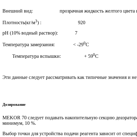
Внешний вид: прозрачная жидкость желтого цвета ил
3
Плотность(кг/м
) : 920
рН (10% водный раствор): 7
0
Температура замерзания: < -29
С
0
Температура вспышки: + 59
С
Эти данные следует рассматривать как типичные значения и н
Дозирование
MEKOR 70 следует подавать накопительную секцию деаэратора, 
минимум, 10 %.
Выбор точки для устройства подачи реагента зависит от специ