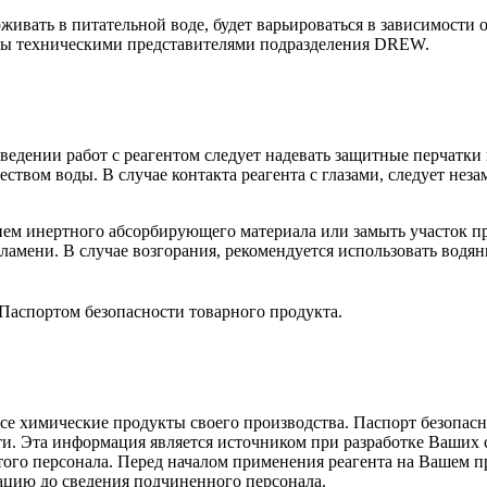
живать в питательной воде, будет варьироваться в зависимости 
ны техническими представителями подразделения DREW.
ведении работ с реагентом следует надевать защитные перчатки 
еством воды. В случае контакта реагента с глазами, следует не
анием инертного абсорбирующего материала или замыть участок п
пламени. В случае возгорания, рекомендуется использовать водя
 Паспортом безопасности товарного продукта.
все химические продукты своего производства. Паспорт безопа
сти. Эта информация является источником при разработке Ваши
ятого персонала. Перед началом применения реагента на Вашем 
цию до сведения подчиненного персонала.