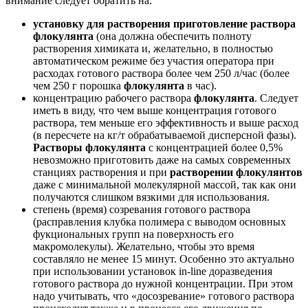
внимание следует обратить на:
установку для растворения приготовление раствора
флокулянта
(она должна обеспечить полноту
растворения химиката и, желательно, в полностью
автоматическом режиме без участия оператора при
расходах готового раствора более чем 250 л/час (более
чем 250 г порошка
флокулянта
в час).
концентрацию рабочего раствора
флокулянта
. Следует
иметь в виду, что чем выше концентрация готового
раствора, тем меньше его эффективность и выше расход
(в пересчете на кг/т обрабатываемой дисперсной фазы).
Растворы флокулянта
с концентрацией более 0,5%
невозможно приготовить даже на самых современных
станциях растворения и при
растворении флокулянтов
даже с минимальной молекулярной массой, так как они
получаются слишком вязкими для использования.
степень (время) созревания готового раствора
(расправления клубка полимера с выводом основных
фукциональных групп на поверхность его
макромолекулы). Желательно, чтобы это время
составляло не менее 15 минут. Особенно это актуально
при использовании установок in-line доразведения
готового раствора до нужной концентрации. При этом
надо учитывать, что «досозревание» готового раствора