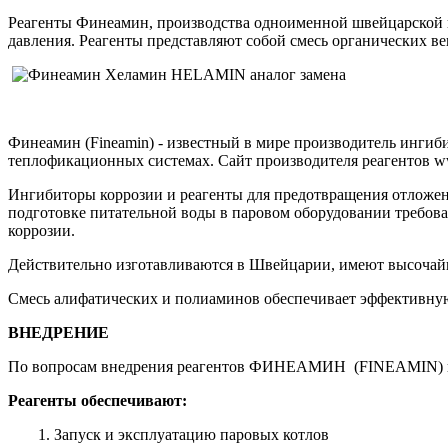
Реагенты Финеамин, производства одноименной швейцарской ко
давления. Реагенты представляют собой смесь органических в
Финеамин (Fineamin) - известный в мире производитель ингиби
теплофикационных системах. Сайт производителя реагентов w
Ингибиторы коррозии и реагенты для предотвращения отложени
подготовке питательной воды в паровом оборудовании требов
коррозии.
Действительно изготавливаются в Швейцарии, имеют высочайше
Смесь алифатических и полиаминов обеспечивает эффективную
ВНЕДРЕНИЕ
По вопросам внедрения реагентов ФИНЕАМИН (FINEAMIN) на в
Реагенты обеспечивают:
1. Запуск и эксплуатацию паровых котлов