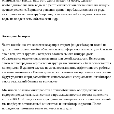
оптимальный выход. Наш сотрудник выедет на место, сделает
необходимые анализы воды и с учетом конкретной обстановки мы найдем
лучшее решение. Варианты решения данной проблемы зависят от ряда
факторов - материала трубопроводов во внутренней сети дома, качества
воды на входе в сеть, объема сети и др.
Холодные батареи
Часто (особенно это касается квартир в старом фонде) батареи зимой не
достаточно горячи, чтобы обеспечивать комфортную температуру. Связано
это с тем, что в трубах и батареях отопительного контура дома
образовались отложения из ржавчины или солей жесткости. Вследствие
этого теплопередача через стенки труб резко снизилась и батареи остаются
холодными. В данном случае помочь восстановить эффективность работы
системы отопления в Вашем доме может химическая промывка - отложения
будут удалены и при дальнейшем использовании специальных ингибиторов
таких отложений больше не возникнет!
Мы имеем большой опыт работы с теплообменным оборудованием и
водораспределительными сетями в промышленности и готовы применить
его и в ЖКХ. Исходя из конструкционных материалов и состава отложений
мы подберем оптимальный очиститель и ингибитор коррозии. После
проведения промывки тепло вернется в ваш дом!